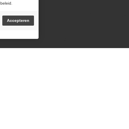
beleid.
Accepteren
Havermarkt 23
Betaling
3500 Hasselt
Cash
Bancontact
+32 470 42 97 70
Payconiq
info@osteriamoretti.be
Amex
Cadeaubon Moretti
Hasseltbon
BTW BE0641730026